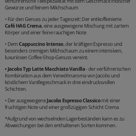
verführerische Teespezialität mit dem Geschmack indischer
Gewürze und feinem Milchschaum
• Für den Genuss zu jeder Tageszeit: Der entkoffeinierte
Café HAG Crema
, eine ausgewogene Mischung mit zartem
Körper und einer feine rauchigen Note
• Dem
Cappuccino Intenso
, der kräftigen Espresso und
besonders cremigen Milchschaum zu einem intensiven,
luxuriösen Coffee-Shop-Genuss vereint.
• Jacobs Typ Latte Macchiato Vanilla
- der verführerischen
Kombination aus dem Verwöhnaroma von Jacobs und
köstlichem Vanillegeschmack in drei eindrucksvollen
Schichten.
• Der ausgewogene
Jacobs Espresso Classico
mit einer
fruchtigen Note und einer großzügigen Schicht Crema
*Aufgrund von wechselnden Lagerbeständen kann es zu
Abweichungen bei den enthaltenen Sorten kommen.