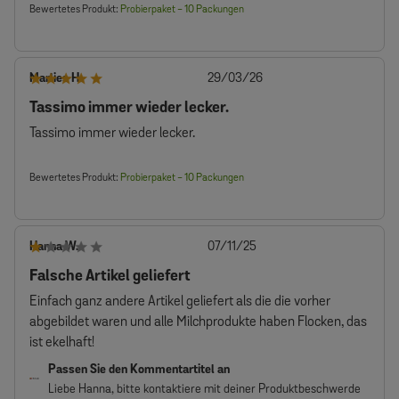
Bewertetes Produkt:
Probierpaket - 10 Packungen
Veröffentlichungsdatum
Marlies H.
29/03/26
Tassimo immer wieder lecker.
Tassimo immer wieder lecker.
Bewertetes Produkt:
Probierpaket - 10 Packungen
Veröffentlichungsdatum
Hanna W.
07/11/25
Falsche Artikel geliefert
Einfach ganz andere Artikel geliefert als die die vorher
abgebildet waren und alle Milchprodukte haben Flocken, das
ist ekelhaft!
Kommentare
Passen Sie den Kommentartitel an
des
Liebe Hanna, bitte kontaktiere mit deiner Produktbeschwerde 
Store-