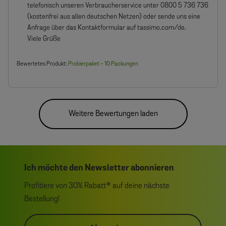
Besitzers
telefonisch unseren Verbraucherservice unter 0800 5 736 736 
zu
(kostenfrei aus allen deutschen Netzen) oder sende uns eine 
{{Reviewer_name}}s
Anfrage über das Kontaktformular auf tassimo.com/de.

Bewertung
von
Viele Grüße
Fri
Nov
07
Bewertetes Produkt:
Probierpaket - 10 Packungen
2025
Weitere Bewertungen laden
Ich möchte den Newsletter abonnieren
Profitiere von 30% Rabatt* auf deine nächste
Bestellung!