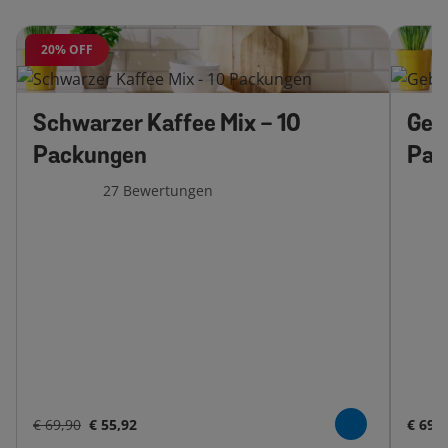
20% OFF
Schwarzer Kaffee Mix - 10
Geb
Packungen
Pac
27
Bewertungen
€ 69,90
€ 55,92
€ 69,