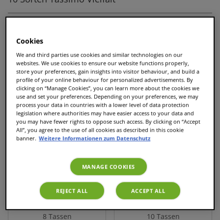
von Kaffee über Tee bis Kakao
Cookies
We and third parties use cookies and similar technologies on our
websites. We use cookies to ensure our website functions properly,
store your preferences, gain insights into visitor behaviour, and build a
im Paket zum Vorteilspreis
profile of your online behaviour for personalized advertisements. By
clicking on “Manage Cookies”, you can learn more about the cookies we
use and set your preferences. Depending on your preferences, we may
process your data in countries with a lower level of data protection
legislation where authorities may have easier access to your data and
you may have fewer rights to oppose such access. By clicking on “Accept
All”, you agree to the use of all cookies as described in this cookie
Im Paket enthalten
banner.
Weitere Informationen zum Datenschutz
MANAGE COOKIES
Tassimo Cinnamon
REJECT ALL
ACCEPT ALL
Tassimo Milka Pistazie
Roll Latte
8 Tassen
10 Tassen