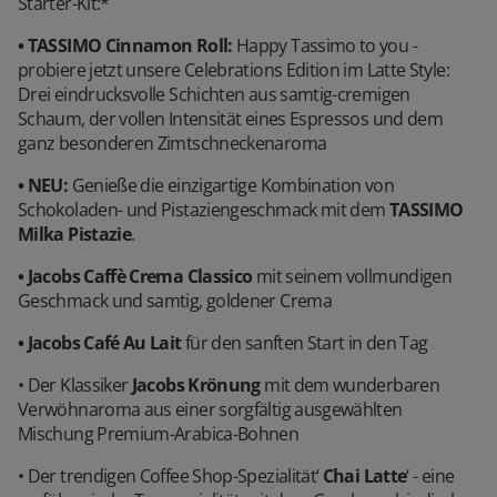
Starter-Kit:*
• TASSIMO Cinnamon Roll:
Happy Tassimo to you -
probiere jetzt unsere Celebrations Edition im Latte Style:
Drei eindrucksvolle Schichten aus samtig-cremigen
Schaum, der vollen Intensität eines Espressos und dem
ganz besonderen Zimtschneckenaroma
• NEU:
Genieße die einzigartige Kombination von
Schokoladen- und Pistaziengeschmack mit dem
TASSIMO
Milka Pistazie
.
• Jacobs Caffè Crema Classico
mit seinem vollmundigen
Geschmack und samtig, goldener Crema
• Jacobs Café Au Lait
für den sanften Start in den Tag
• Der Klassiker
Jacobs Krönung
mit dem wunderbaren
Verwöhnaroma aus einer sorgfältig ausgewählten
Mischung Premium-Arabica-Bohnen
• Der trendigen Coffee Shop-Spezialität‘
Chai Latte
‘ - eine