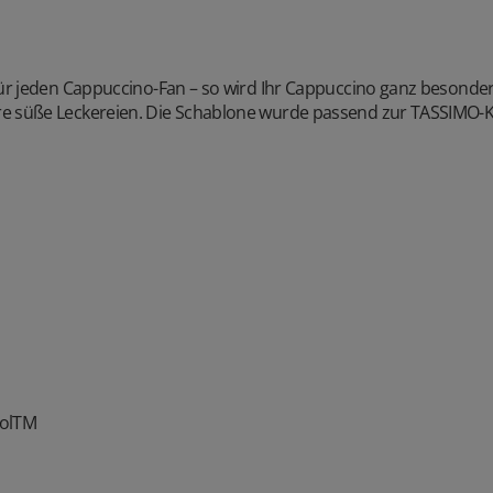
für jeden Cappuccino-Fan – so wird Ihr Cappuccino ganz besonder
 süße Leckereien. Die Schablone wurde passend zur TASSIMO-Kol
iolTM