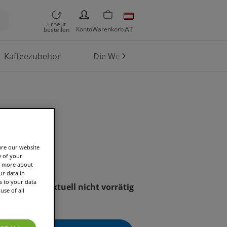
PERSON
Erneut
AT
Konto
Warenkorb
bestellen
Kaffeezubehor
Die Welt von TASSIMO
hablone
ure our website
e of your
rn more about
r data in
s to your data
Aktuell nicht vorrätig
use of all