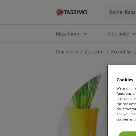
Maschinen
Getränke
Startseite
Zubehör
Koziol Sch
/
/
Cookies
We and third
functions pr
online beha
the cookies
countries wi
and you may 
cookies as d