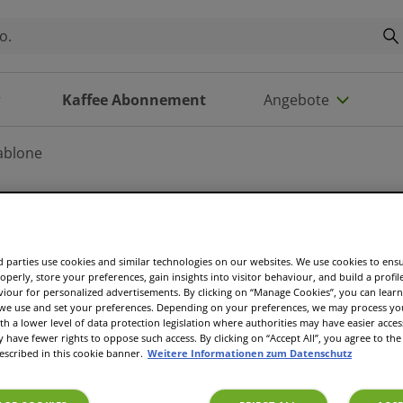
Kaffee Abonnement
Angebote
ablone
Koziol Sc
 parties use cookies and similar technologies on our websites. We use cookies to ens
operly, store your preferences, gain insights into visitor behaviour, and build a profil
viour for personalized advertisements. By clicking on “Manage Cookies”, you can lea
 we use and set your preferences. Depending on your preferences, we may process you
th a lower level of data protection legislation where authorities may have easier acces
€ 0,00
have fewer rights to oppose such access. By clicking on “Accept All”, you agree to the 
escribed in this cookie banner.
Weitere Informationen zum Datenschutz