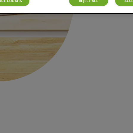
GE COOKIES
REJECT ALL
ACCE
Be