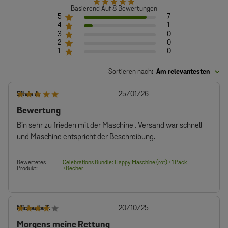
Basierend Auf 8 Bewertungen
5
7
4
1
3
0
2
0
1
0
Sortieren nach
:
Am relevantesten
Veröffentlichungsdatum
Silvia A.
25/01/26
Bewertung
Bin sehr zu frieden mit der Maschine . Versand war schnell
und Maschine entspricht der Beschreibung.
Bewertetes
Celebrations Bundle: Happy Maschine (rot) +1 Pack
Produkt:
+Becher
Veröffentlichungsdatum
Michaela T.
20/10/25
Morgens meine Rettung