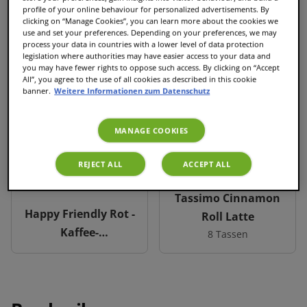
profile of your online behaviour for personalized advertisements. By
clicking on “Manage Cookies”, you can learn more about the cookies we
In den Warenkorb
use and set your preferences. Depending on your preferences, we may
process your data in countries with a lower level of data protection
legislation where authorities may have easier access to your data and
you may have fewer rights to oppose such access. By clicking on “Accept
All”, you agree to the use of all cookies as described in this cookie
banner.
Weitere Informationen zum Datenschutz
Im Paket enthalten
MANAGE COOKIES
REJECT ALL
ACCEPT ALL
Tassimo Cinnamon
Happy Friendly Rot -
Roll Latte
Kaffee-
8 Tassen
Kapselmaschine