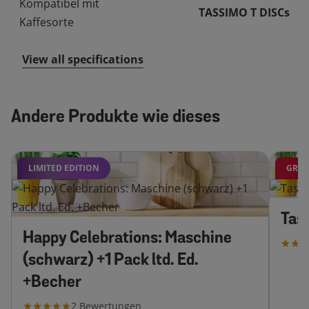
Kompatibel mit
TASSIMO T DISCs
Kaffesorte
View all specifications
Andere Produkte wie dieses
LIMITED EDITION
GRAT
Tas
Happy Celebrations: Maschine
(schwarz) +1 Pack ltd. Ed.
+Becher
2
Bewertungen