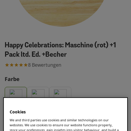
Happy Celebrations: Maschine (rot) +1
Pack ltd. Ed. +Becher
8
Bewertungen
Farbe
Cookies
€ 126,98
Normalerweise
We and third parties use cookies and similar technologies on our
€ 44,90
websites. We use cookies to ensure our website functions properly,
store your preferences, gain insights into visitor behaviour, and build a