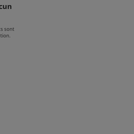
ucun
ts sont
tion.