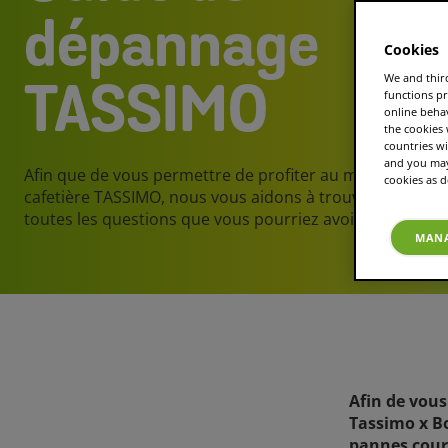
dépannage
Cookies
We and third
TASSIMO
functions pr
online beha
the cookies
countries wi
and you may 
Afin que de vous permettre de profiter au mieux de vot
cookies as d
cafetière TASSIMO, nous vous aidons à trouver une rép
toutes les questions que vous pourriez avoir.
MANA
Afin de vous
Tassimo x B
pannes cour