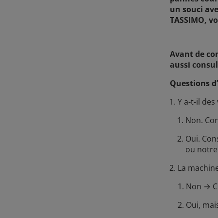
un souci ave
TASSIMO, vou
Avant de con
aussi consul
Questions d
Y a-t-il de
Non. Con
Oui. Cons
ou notre
La machine
1. Non → C
2. Oui, ma