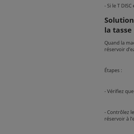
- Si le T DIS
Solution
la tasse
Quand la mac
réservoir d’
Étapes :
- Vérifiez que
- Contrôlez l
réservoir à l