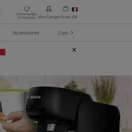
PERSON
Commander
FR
Mon
Compte
Panier
à nouveau
Accessoires
L'univers TASSIMO
En
de