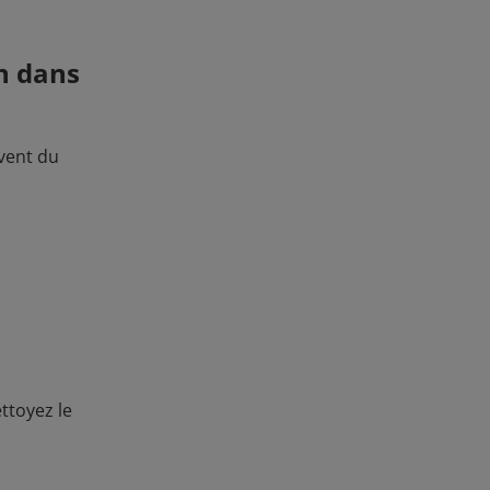
on dans
vent du
ettoyez le