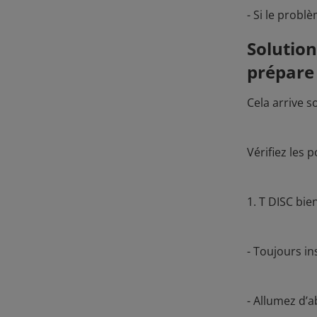
- Si le probl
Solution
prépare
Cela arrive s
Vérifiez les p
1. T DISC bie
- Toujours in
- Allumez d’a