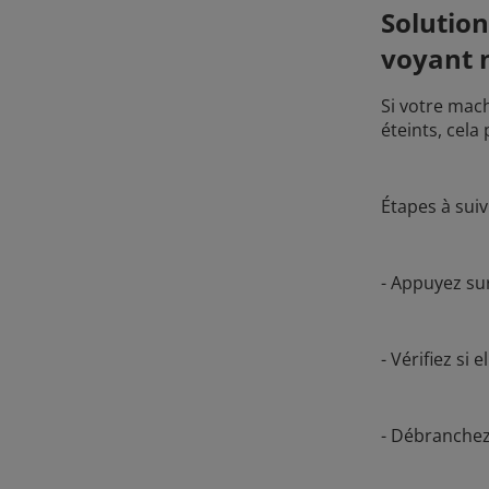
Solution
voyant 
Si votre mac
éteints, cela
Étapes à suiv
- Appuyez su
- Vérifiez si 
- Débranchez