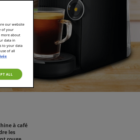
ure our website
e of your
rn more about
r data in
s to your data
use of all
rivée
PT ALL
hine à café
re les
nt rouge,