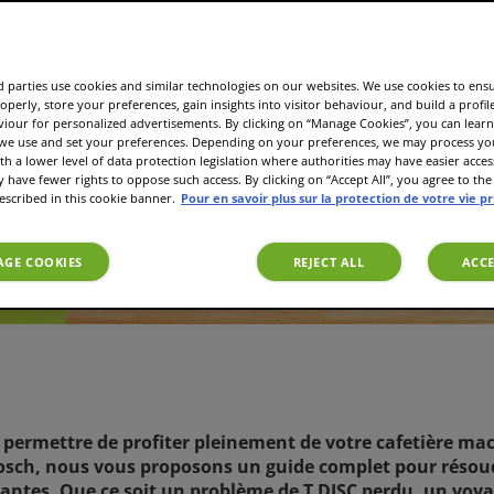
 parties use cookies and similar technologies on our websites. We use cookies to ens
operly, store your preferences, gain insights into visitor behaviour, and build a profil
viour for personalized advertisements. By clicking on “Manage Cookies”, you can lea
 we use and set your preferences. Depending on your preferences, we may process you
th a lower level of data protection legislation where authorities may have easier acces
have fewer rights to oppose such access. By clicking on “Accept All”, you agree to the 
re
escribed in this cookie banner.
Pour en savoir plus sur la protection de votre vie p
onse à
GE COOKIES
REJECT ALL
ACCE
 permettre de profiter pleinement de votre cafetière mac
osch, nous vous proposons un guide complet pour résoud
antes. Que ce soit un problème de T DISC perdu, un voya