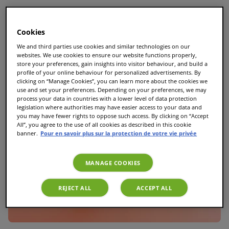
Le guide ultime des T Discs TASSIMO : Toutes les
variétés et les meilleures dosettes TASSIMO
Cookies
We and third parties use cookies and similar technologies on our
websites. We use cookies to ensure our website functions properly,
store your preferences, gain insights into visitor behaviour, and build a
profile of your online behaviour for personalized advertisements. By
clicking on “Manage Cookies”, you can learn more about the cookies we
use and set your preferences. Depending on your preferences, we may
process your data in countries with a lower level of data protection
legislation where authorities may have easier access to your data and
you may have fewer rights to oppose such access. By clicking on “Accept
All”, you agree to the use of all cookies as described in this cookie
banner.
Pour en savoir plus sur la protection de votre vie privée
MANAGE COOKIES
REJECT ALL
ACCEPT ALL