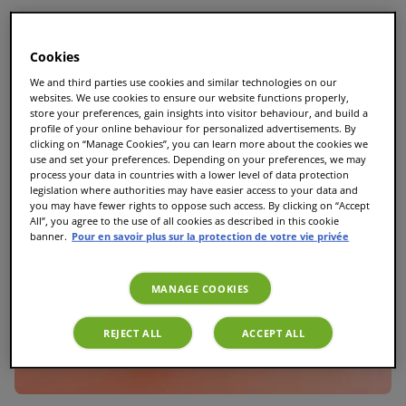
Le guide ultime des T Discs TASSIMO : Toutes les
variétés et les meilleures dosettes TASSIMO
Cookies
We and third parties use cookies and similar technologies on our
websites. We use cookies to ensure our website functions properly,
store your preferences, gain insights into visitor behaviour, and build a
profile of your online behaviour for personalized advertisements. By
clicking on “Manage Cookies”, you can learn more about the cookies we
use and set your preferences. Depending on your preferences, we may
process your data in countries with a lower level of data protection
legislation where authorities may have easier access to your data and
you may have fewer rights to oppose such access. By clicking on “Accept
All”, you agree to the use of all cookies as described in this cookie
banner.
Pour en savoir plus sur la protection de votre vie privée
MANAGE COOKIES
REJECT ALL
ACCEPT ALL