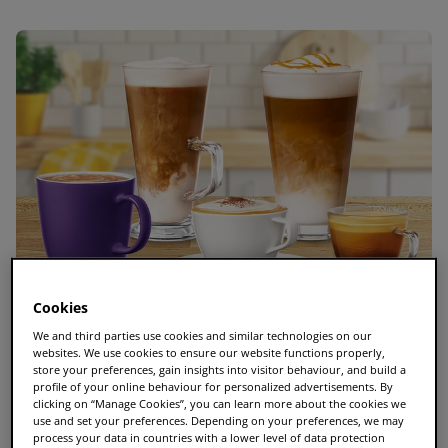
Cookies
We and third parties use cookies and similar technologies on our
websites. We use cookies to ensure our website functions properly,
store your preferences, gain insights into visitor behaviour, and build a
profile of your online behaviour for personalized advertisements. By
clicking on “Manage Cookies”, you can learn more about the cookies we
La guía esencial sobre T Discs de TASSIMO: todos
use and set your preferences. Depending on your preferences, we may
los sabores y las mejores cápsulas de TASSIMO
process your data in countries with a lower level of data protection