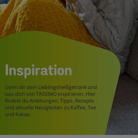
Inspiration
Gönn dir dein Lieblingsheißgetränk und
lass dich von TASSIMO inspirieren. Hier
findest du Anleitungen, Tipps, Rezepte
und aktuelle Neuigkeiten zu Kaffee, Tee
und Kakao.