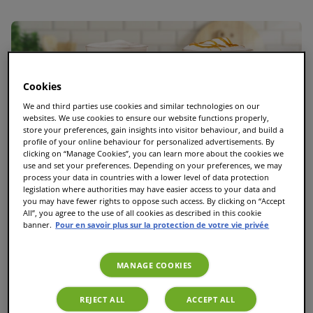
Cookies
We and third parties use cookies and similar technologies on our
websites. We use cookies to ensure our website functions properly,
store your preferences, gain insights into visitor behaviour, and build a
profile of your online behaviour for personalized advertisements. By
clicking on “Manage Cookies”, you can learn more about the cookies we
use and set your preferences. Depending on your preferences, we may
process your data in countries with a lower level of data protection
legislation where authorities may have easier access to your data and
you may have fewer rights to oppose such access. By clicking on “Accept
All”, you agree to the use of all cookies as described in this cookie
banner.
Pour en savoir plus sur la protection de votre vie privée
MANAGE COOKIES
Le guide ultime des T Discs TASSIMO : Toutes les
REJECT ALL
ACCEPT ALL
variétés et les meilleures dosettes TASSIMO