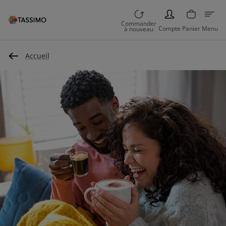
PERSON
Commander
Compte
Panier
Menu
à nouveau
Accueil