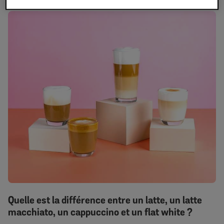
Quelle est la différence entre un latte, un latte
macchiato, un cappuccino et un flat white ?