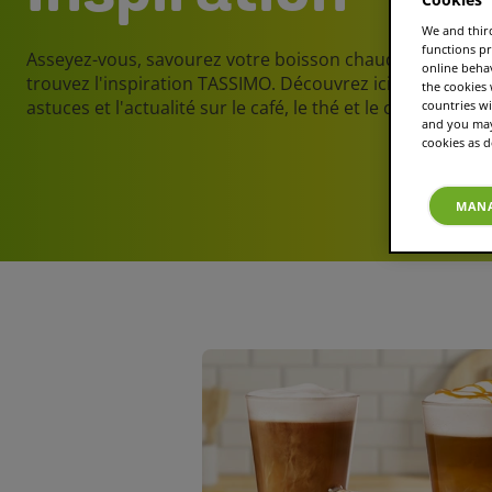
We and third
functions pr
Asseyez-vous, savourez votre boisson chaude préférée 
online beha
trouvez l'inspiration TASSIMO. Découvrez ici des conseil
the cookies
astuces et l'actualité sur le café, le thé et le chocolat ch
countries wi
and you may 
cookies as d
MANA