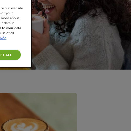
ure our website
e of your
rn more about
r data in
s to your data
use of all
rivée
PT ALL