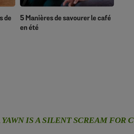
s de
5 Manières de savourer le café
en été
A YAWN IS A SILENT SCREAM FOR