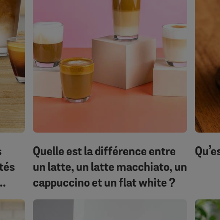
s
Quelle est la différence entre
Qu’e
tés
un latte, un latte macchiato, un
cappuccino et un flat white ?