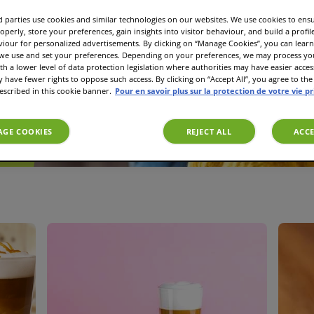
 parties use cookies and similar technologies on our websites. We use cookies to ens
operly, store your preferences, gain insights into visitor behaviour, and build a profil
et
viour for personalized advertisements. By clicking on “Manage Cookies”, you can lea
s, des
 we use and set your preferences. Depending on your preferences, we may process you
aud.
th a lower level of data protection legislation where authorities may have easier acces
have fewer rights to oppose such access. By clicking on “Accept All”, you agree to the 
escribed in this cookie banner.
Pour en savoir plus sur la protection de votre vie p
GE COOKIES
REJECT ALL
ACCE