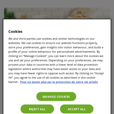
Cookies
We and third parties use cookies and similar technologies on our
websites. We use cookies to ensure our website functions properly,
store your preferences, gain insights into visitor behaviour, and build a
profile of your online behaviour for personalized advertisements. By
clicking on “Manage Cookies”, you can learn more about the cookies we
use and set your preferences. Depending on your preferences, we may
process your data in countries with a lower level of data protection
legislation where authorities may have easier access to your data and
you may have fewer rights to oppose such access. By clicking on “Accept
All”, you agree to the use of all cookies as described in this cookie
banner.
Pour en savoir plus sur la protection de votre vie privée
MANAGE COOKIES
Le guide ultime des T Discs TASSIMO : Toutes les
REJECT ALL
ACCEPT ALL
variétés et les meilleures dosettes TASSIMO