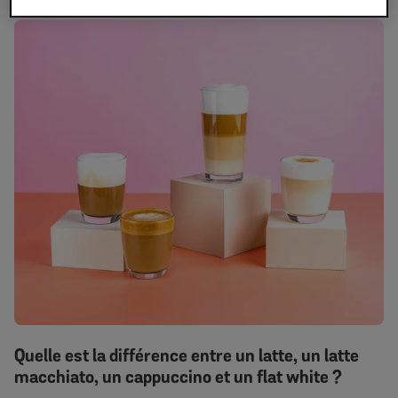
Quelle est la différence entre un latte, un latte
macchiato, un cappuccino et un flat white ?