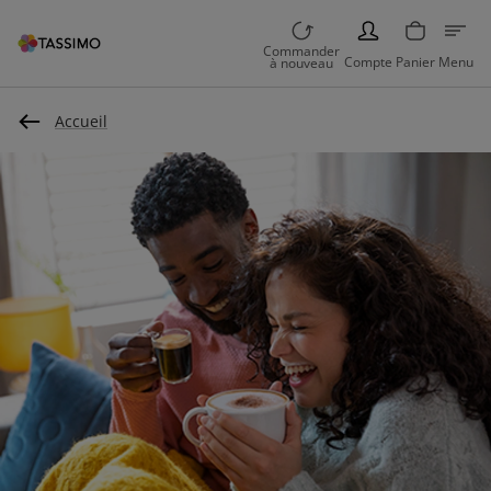
PERSON
Commander
Compte
Panier
Menu
à nouveau
Accueil