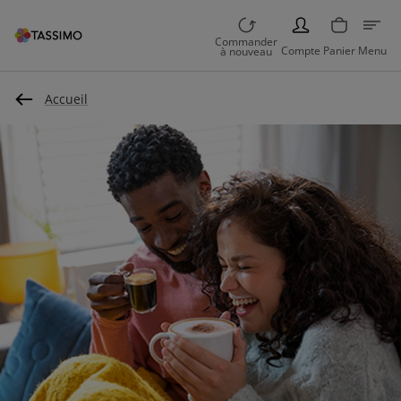
PERSON
Commander
Compte
Panier
Menu
à nouveau
Accueil