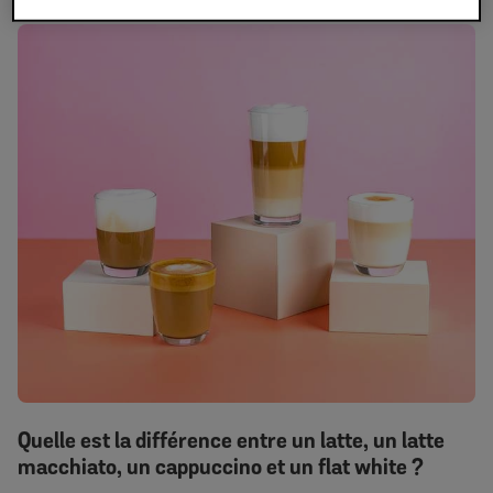
Quelle est la différence entre un latte, un latte
macchiato, un cappuccino et un flat white ?