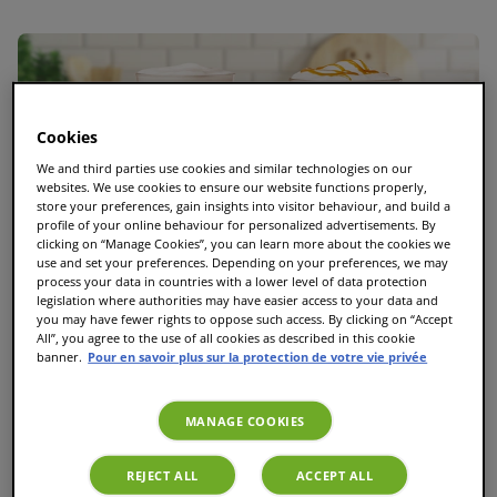
Cookies
We and third parties use cookies and similar technologies on our
websites. We use cookies to ensure our website functions properly,
store your preferences, gain insights into visitor behaviour, and build a
profile of your online behaviour for personalized advertisements. By
clicking on “Manage Cookies”, you can learn more about the cookies we
use and set your preferences. Depending on your preferences, we may
process your data in countries with a lower level of data protection
legislation where authorities may have easier access to your data and
you may have fewer rights to oppose such access. By clicking on “Accept
All”, you agree to the use of all cookies as described in this cookie
banner.
Pour en savoir plus sur la protection de votre vie privée
MANAGE COOKIES
Le guide ultime des T Discs TASSIMO : Toutes les
REJECT ALL
ACCEPT ALL
variétés et les meilleures dosettes TASSIMO