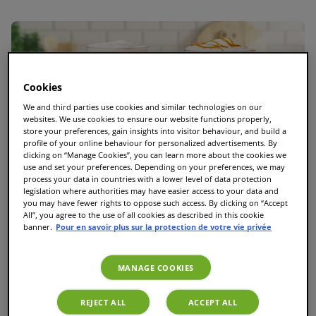
Cookies
We and third parties use cookies and similar technologies on our
websites. We use cookies to ensure our website functions properly,
store your preferences, gain insights into visitor behaviour, and build a
profile of your online behaviour for personalized advertisements. By
clicking on “Manage Cookies”, you can learn more about the cookies we
use and set your preferences. Depending on your preferences, we may
process your data in countries with a lower level of data protection
legislation where authorities may have easier access to your data and
you may have fewer rights to oppose such access. By clicking on “Accept
All”, you agree to the use of all cookies as described in this cookie
banner.
Pour en savoir plus sur la protection de votre vie privée
MANAGE COOKIES
Le guide ultime des T Discs TASSIMO : Toutes les
REJECT ALL
ACCEPT ALL
variétés et les meilleures dosettes TASSIMO