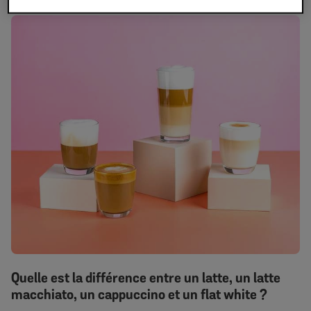
Quelle est la différence entre un latte, un latte
macchiato, un cappuccino et un flat white ?