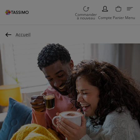
PERSON
Commander
Compte
Panier
Menu
à nouveau
Accueil