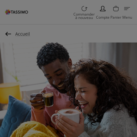
PERSON
Commander
Compte
Panier
Menu
à nouveau
Accueil