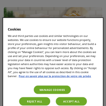
Cookies
We and third parties use cookies and similar technologies on our
websites. We use cookies to ensure our website functions properly,
store your preferences, gain insights into visitor behaviour, and build a
profile of your online behaviour for personalized advertisements. By
clicking on “Manage Cookies”, you can learn more about the cookies we
use and set your preferences. Depending on your preferences, we may
process your data in countries with a lower level of data protection
legislation where authorities may have easier access to your data and
you may have fewer rights to oppose such access. By clicking on “Accept
All”, you agree to the use of all cookies as described in this cookie
banner.
Pour en savoir plus sur la protection de votre vie privée
MANAGE COOKIES
Le guide ultime des T Discs TASSIMO : Toutes les
REJECT ALL
ACCEPT ALL
variétés et les meilleures dosettes TASSIMO