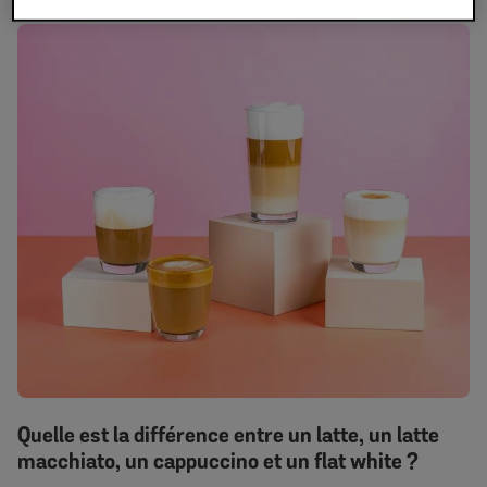
Quelle est la différence entre un latte, un latte
macchiato, un cappuccino et un flat white ?