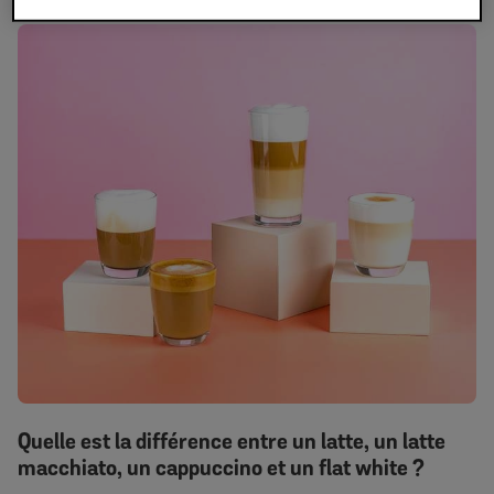
Quelle est la différence entre un latte, un latte
macchiato, un cappuccino et un flat white ?