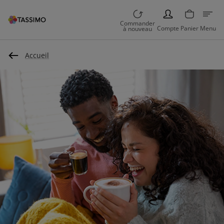
PERSON
Commander
Compte
Panier
Menu
à nouveau
Accueil