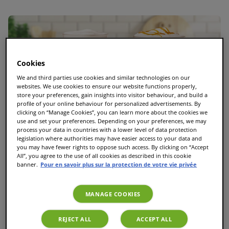
Cookies
We and third parties use cookies and similar technologies on our
websites. We use cookies to ensure our website functions properly,
store your preferences, gain insights into visitor behaviour, and build a
profile of your online behaviour for personalized advertisements. By
clicking on “Manage Cookies”, you can learn more about the cookies we
use and set your preferences. Depending on your preferences, we may
process your data in countries with a lower level of data protection
legislation where authorities may have easier access to your data and
you may have fewer rights to oppose such access. By clicking on “Accept
All”, you agree to the use of all cookies as described in this cookie
banner.
Pour en savoir plus sur la protection de votre vie privée
MANAGE COOKIES
Le guide ultime des T Discs TASSIMO : Toutes les
REJECT ALL
ACCEPT ALL
variétés et les meilleures dosettes TASSIMO