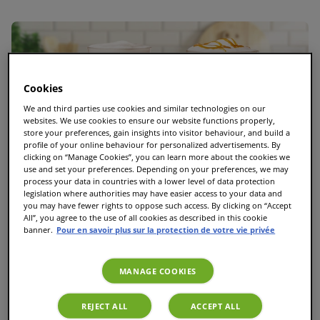
Cookies
We and third parties use cookies and similar technologies on our
websites. We use cookies to ensure our website functions properly,
store your preferences, gain insights into visitor behaviour, and build a
profile of your online behaviour for personalized advertisements. By
clicking on “Manage Cookies”, you can learn more about the cookies we
use and set your preferences. Depending on your preferences, we may
process your data in countries with a lower level of data protection
legislation where authorities may have easier access to your data and
you may have fewer rights to oppose such access. By clicking on “Accept
All”, you agree to the use of all cookies as described in this cookie
banner.
Pour en savoir plus sur la protection de votre vie privée
MANAGE COOKIES
Le guide ultime des T Discs TASSIMO : Toutes les
REJECT ALL
ACCEPT ALL
variétés et les meilleures dosettes TASSIMO