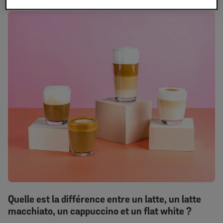
Quelle est la différence entre un latte, un latte
macchiato, un cappuccino et un flat white ?