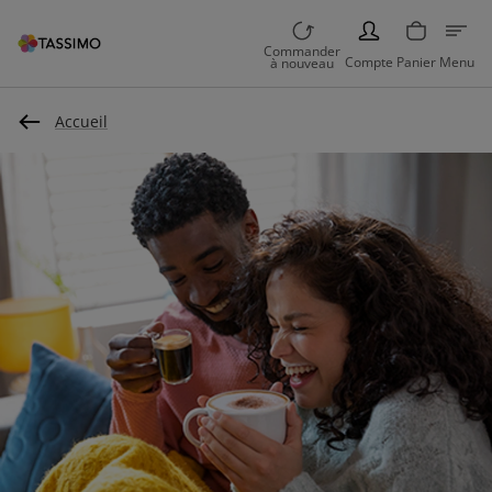
PERSON
Commander
Compte
Panier
Menu
à nouveau
Accueil