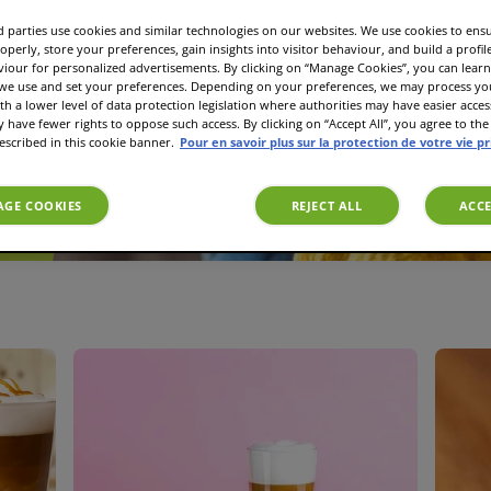
 parties use cookies and similar technologies on our websites. We use cookies to ens
operly, store your preferences, gain insights into visitor behaviour, and build a profil
et
viour for personalized advertisements. By clicking on “Manage Cookies”, you can lea
s, des
 we use and set your preferences. Depending on your preferences, we may process you
aud.
th a lower level of data protection legislation where authorities may have easier acces
have fewer rights to oppose such access. By clicking on “Accept All”, you agree to the 
escribed in this cookie banner.
Pour en savoir plus sur la protection de votre vie p
GE COOKIES
REJECT ALL
ACCE