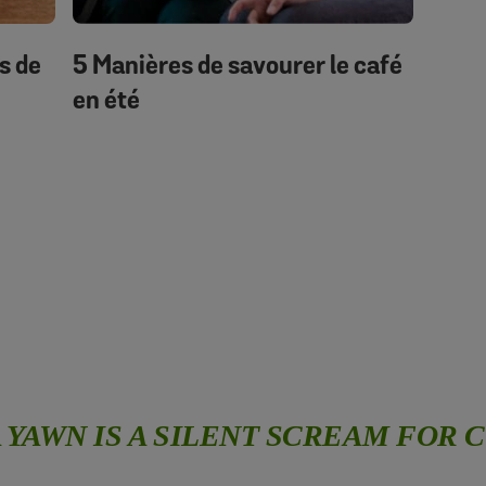
s de
5 Manières de savourer le café
en été
A YAWN IS A SILENT SCREAM FOR