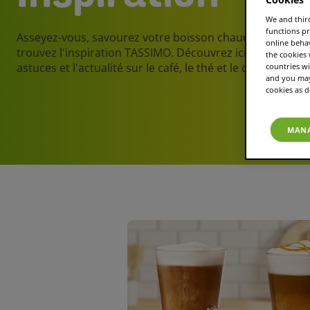
We and third
functions pr
Asseyez-vous, savourez votre boisson chaude préférée 
online beha
trouvez l'inspiration TASSIMO. Découvrez ici des conseil
the cookies
astuces et l'actualité sur le café, le thé et le chocolat ch
countries wi
and you may 
cookies as d
MANA