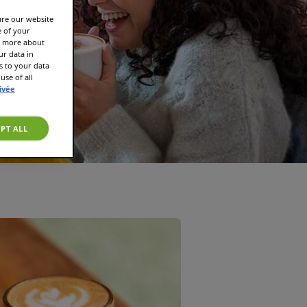
ure our website
e of your
rn more about
r data in
s to your data
use of all
rivée
PT ALL