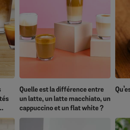
s
Quelle est la différence entre
Qu’e
tés
un latte, un latte macchiato, un
cappuccino et un flat white ?