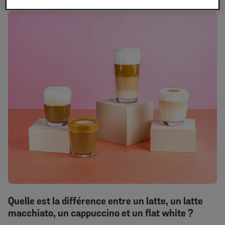
Quelle est la différence entre un latte, un latte
macchiato, un cappuccino et un flat white ?