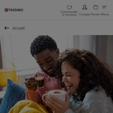
PERSON
Commander
Compte
Panier
Menu
à nouveau
Accueil