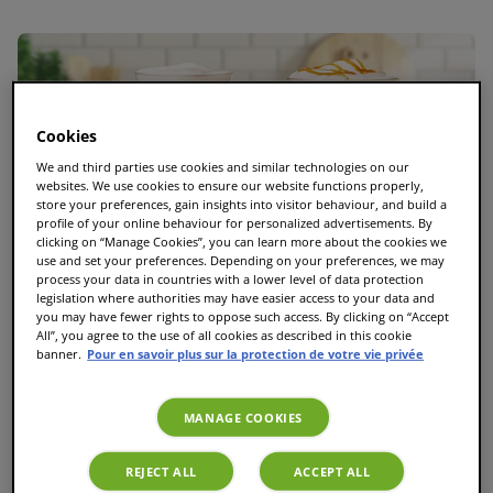
Cookies
We and third parties use cookies and similar technologies on our
websites. We use cookies to ensure our website functions properly,
store your preferences, gain insights into visitor behaviour, and build a
profile of your online behaviour for personalized advertisements. By
clicking on “Manage Cookies”, you can learn more about the cookies we
use and set your preferences. Depending on your preferences, we may
process your data in countries with a lower level of data protection
legislation where authorities may have easier access to your data and
you may have fewer rights to oppose such access. By clicking on “Accept
All”, you agree to the use of all cookies as described in this cookie
banner.
Pour en savoir plus sur la protection de votre vie privée
MANAGE COOKIES
Le guide ultime des T Discs TASSIMO : Toutes les
REJECT ALL
ACCEPT ALL
variétés et les meilleures dosettes TASSIMO