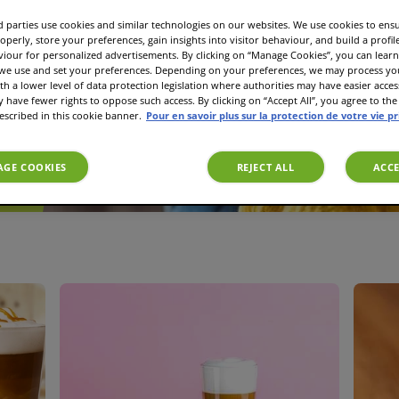
 parties use cookies and similar technologies on our websites. We use cookies to ens
operly, store your preferences, gain insights into visitor behaviour, and build a profil
et
viour for personalized advertisements. By clicking on “Manage Cookies”, you can lea
s, des
 we use and set your preferences. Depending on your preferences, we may process you
aud.
th a lower level of data protection legislation where authorities may have easier acces
have fewer rights to oppose such access. By clicking on “Accept All”, you agree to the 
escribed in this cookie banner.
Pour en savoir plus sur la protection de votre vie p
GE COOKIES
REJECT ALL
ACCE