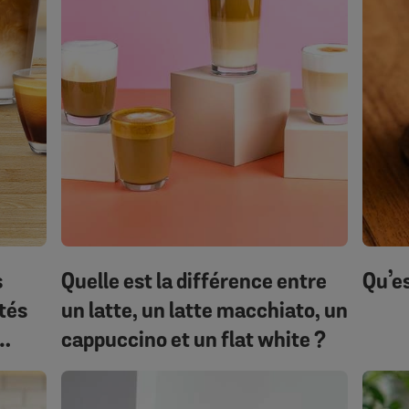
s
Quelle est la différence entre
Qu’e
tés
un latte, un latte macchiato, un
cappuccino et un flat white ?