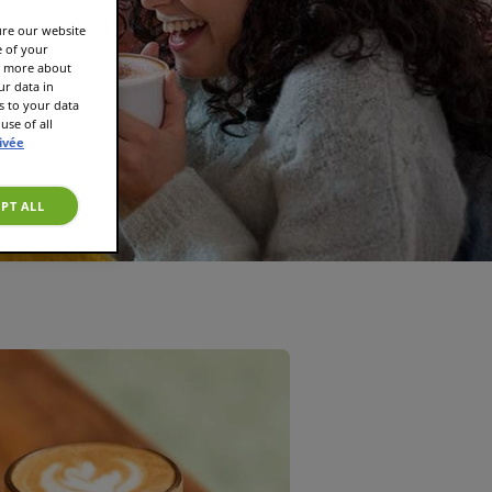
ure our website
e of your
rn more about
r data in
s to your data
use of all
rivée
PT ALL