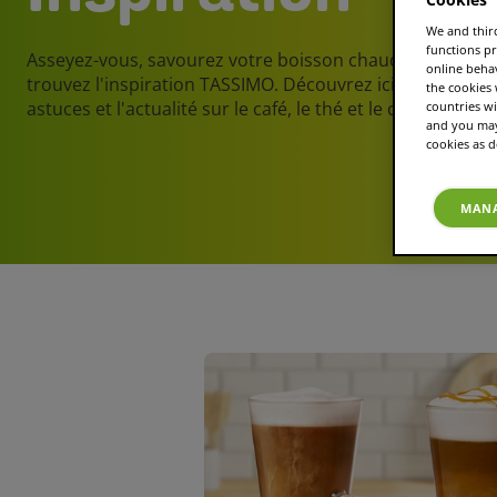
We and third
functions pr
Asseyez-vous, savourez votre boisson chaude préférée 
online beha
trouvez l'inspiration TASSIMO. Découvrez ici des conseil
the cookies
astuces et l'actualité sur le café, le thé et le chocolat ch
countries wi
and you may 
cookies as d
MANA