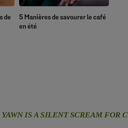
s de
5 Manières de savourer le café
en été
A YAWN IS A SILENT SCREAM FOR