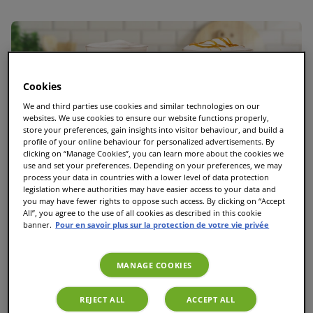
Cookies
We and third parties use cookies and similar technologies on our
websites. We use cookies to ensure our website functions properly,
store your preferences, gain insights into visitor behaviour, and build a
profile of your online behaviour for personalized advertisements. By
clicking on “Manage Cookies”, you can learn more about the cookies we
use and set your preferences. Depending on your preferences, we may
process your data in countries with a lower level of data protection
legislation where authorities may have easier access to your data and
you may have fewer rights to oppose such access. By clicking on “Accept
All”, you agree to the use of all cookies as described in this cookie
banner.
Pour en savoir plus sur la protection de votre vie privée
MANAGE COOKIES
Le guide ultime des T Discs TASSIMO : Toutes les
REJECT ALL
ACCEPT ALL
variétés et les meilleures dosettes TASSIMO