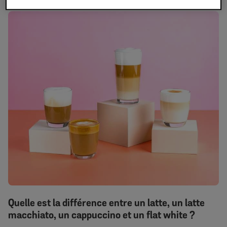
Quelle est la différence entre un latte, un latte
macchiato, un cappuccino et un flat white ?