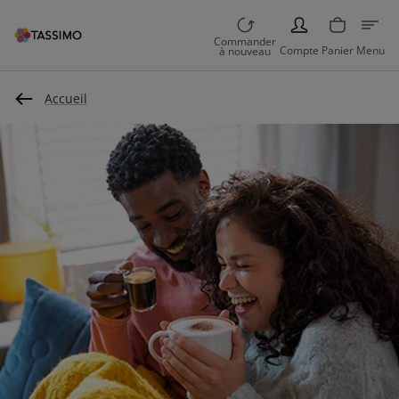
PERSON
Commander
Compte
Panier
Menu
à nouveau
Accueil