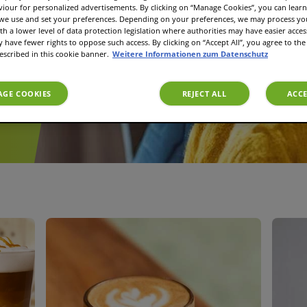
viour for personalized advertisements. By clicking on “Manage Cookies”, you can lea
 we use and set your preferences. Depending on your preferences, we may process you
ütlich
th a lower level of data protection legislation where authorities may have easier acces
 Sie
have fewer rights to oppose such access. By clicking on “Accept All”, you agree to the 
escribed in this cookie banner.
Weitere Informationen zum Datenschutz
GE COOKIES
REJECT ALL
ACCE