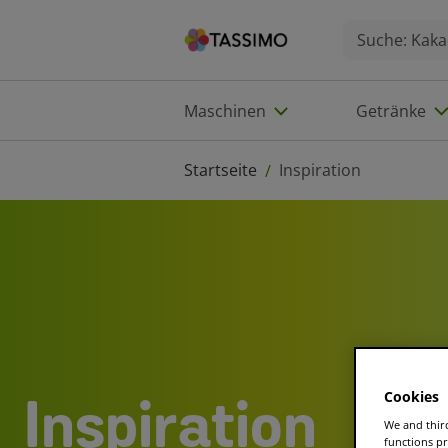
Maschinen
Getränke
Startseite
Inspiration
/
Cookies
Inspiration
We and third
functions pr