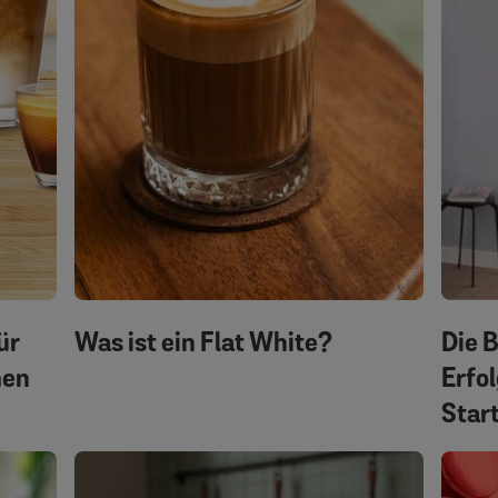
ür
Was ist ein Flat White?
Die 
men
Erfol
Star