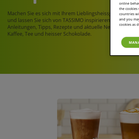
online beha
the cookies
Machen Sie es sich mit Ihrem Lieblingsheissgetränk gem
countries wi
und lassen Sie sich von TASSIMO inspirieren. Hier finden
and you may 
cookies as d
Anleitungen, Tipps, Rezepte und aktuelle Neuigkeiten zu
Kaffee, Tee und heisser Schokolade.
MANA