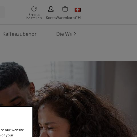
PERSON
Erneut
CH
Konto
Warenkorb
bestellen
Kaffeezubehor
Die Welt von TASSIMO
ure our website
e of your