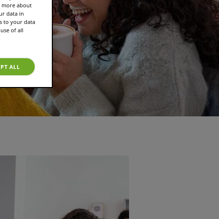
rn more about
r data in
s to your data
use of all
PT ALL