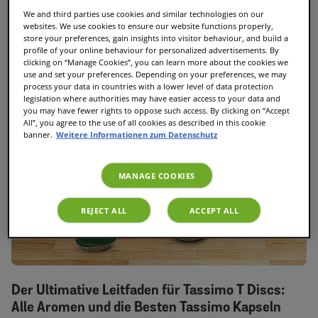
We and third parties use cookies and similar technologies on our
websites. We use cookies to ensure our website functions properly,
store your preferences, gain insights into visitor behaviour, and build a
profile of your online behaviour for personalized advertisements. By
clicking on “Manage Cookies”, you can learn more about the cookies we
use and set your preferences. Depending on your preferences, we may
process your data in countries with a lower level of data protection
legislation where authorities may have easier access to your data and
you may have fewer rights to oppose such access. By clicking on “Accept
All”, you agree to the use of all cookies as described in this cookie
banner.
Weitere Informationen zum Datenschutz
MANAGE COOKIES
REJECT ALL
ACCEPT ALL
Der Ultimative Leitfaden für Tassimo T Discs:
Alle Aromen und die Besten Tassimo Kapseln