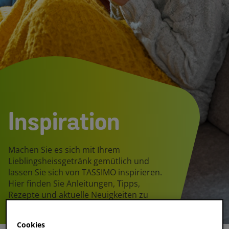
Inspiration
Machen Sie es sich mit Ihrem
Lieblingsheissgetränk gemütlich und
lassen Sie sich von TASSIMO inspirieren.
Hier finden Sie Anleitungen, Tipps,
Rezepte und aktuelle Neuigkeiten zu
Kaffee, Tee und heisser Schokolade.
Cookies